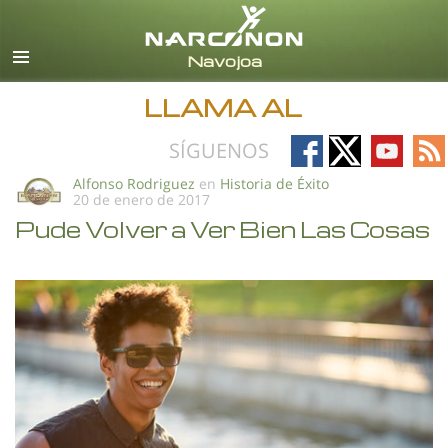
Español
Todas las Regiones/Idiomas
LLAMA AL
Follow
Follow
Follow
Fo
SÍGUENOS
on
on
on
on
Alfonso Rodriguez
en
Historia de Éxito
20 de enero de 2017
Facebook
X
YouTub
RS
Pude Volver a Ver Bien Las Cosas