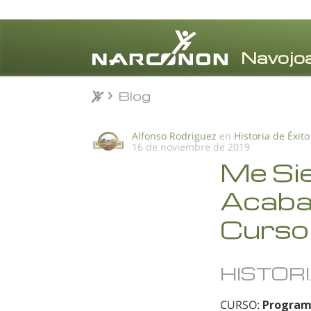
Blog
Blog
⨯
Alfonso Rodriguez
en
Historia de Éxito
16 de noviembre de 2019
Me Sie
Acabad
Curso 
HISTORI
CURSO:
Program