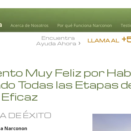
Acerca de Nosotros
Por qué Funciona Narconon
Test
+
Encuentra
LLAMA AL
Ayuda Ahora
nto Muy Feliz por Ha
o Todas las Etapas d
Eficaz
A DE ÉXITO
a Narconon