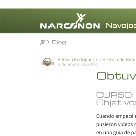
Blog
Blog
⨯
Alfonso Rodriguez
en
Historia de Éxito
3 de enero de 2018
Obtuv
CURSO: 
Objetivo
Cuando empecé e
pusieron videos 
en una guía de p