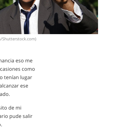
/Shutterstock.com)
anancia eso me
 ocasiones como
o tenían lugar
alcanzar ese
rado.
ito de mi
rio pude salir
.