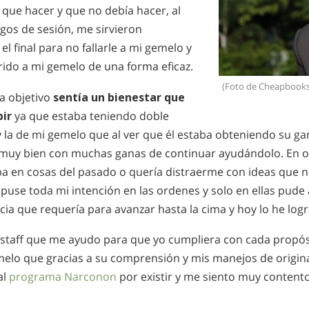
que hacer y que no debía hacer, al
igos de sesión, me sirvieron
l final para no fallarle a mi gemelo y
rido a mi gemelo de una forma eficaz.
(Foto de Cheapbooks
a objetivo
sentía un bienestar que
bir
ya que estaba teniendo doble
y la de mi gemelo que al ver que él estaba obteniendo su g
í muy bien con muchas ganas de continuar ayudándolo. En
 en cosas del pasado o quería distraerme con ideas que n
puse toda mi intención en las ordenes y solo en ellas pude 
ia que requería para avanzar hasta la cima y hoy lo he log
l staff que me ayudo para que yo cumpliera con cada propós
melo que gracias a su comprensión y mis manejos de origina
al
programa Narconon
por existir y me siento muy contento