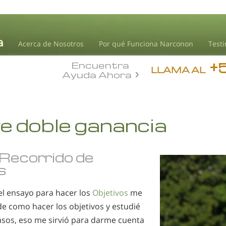
Acerca de Nosotros
Por qué Funciona Narconon
Test
+
Encuentra
LLAMA AL
Ayuda Ahora
e doble ganancia
Recorrido de
s
l ensayo para hacer los
Objetivos
me
de como hacer los objetivos y estudié
asos, eso me sirvió para darme cuenta