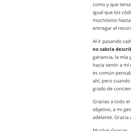
como y que tenia 
igual que los cód
muchísimo hasta e
entregar el recor
Al ir pasando cad
no sabría descri
ganancia, la mía 
hacia sentir a m
es común pensaba
ahí, pero cuando 
grado de concienc
Gracias a todo e
objetivo, a mi ge
adelante. Gracia 
Muchas Gracias