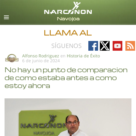
Español
Todas las Regiones/Idiomas
LLAMA AL
Follow
Follow
Follow
Fo
SÍGUENOS
on
on
on
on
Alfonso Rodriguez
en
Historia de Éxito
6 de junio de 2024
Facebook
X
YouTub
RS
No hay un punto de comparacion
de como estaba antes a como
estoy ahora