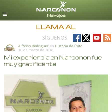
Español
Todas las Regiones/Idiomas
LLAMA AL
Follow
Follow
Follow
Fo
SÍGUENOS
on
on
on
on
Alfonso Rodriguez
en
Historia de Éxito
16 de marzo de 2018
Facebook
X
YouTub
RS
Mi experiencia en Narconon fue
muy gratificante