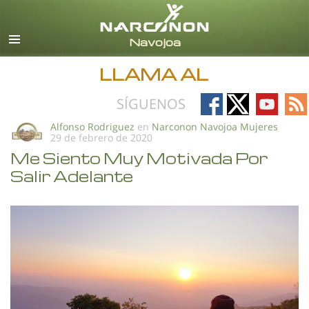
Español
Todas las Regiones/Idiomas
LLAMA AL
Follow
Follow
Follow
Fo
SÍGUENOS
on
on
on
on
Alfonso Rodriguez
en
Narconon Navojoa Mujeres
29 de febrero de 2020
Facebook
X
YouTub
RS
Me Siento Muy Motivada Por
Salir Adelante