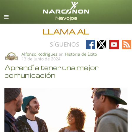
Español
Todas las Regiones/Idiomas
LLAMA AL
Follow
Follow
Follow
Fo
SÍGUENOS
on
on
on
on
Alfonso Rodriguez
en
Historia de Éxito
13 de junio de 2024
Facebook
X
YouTub
RS
Aprendí a tener una mejor
comunicación