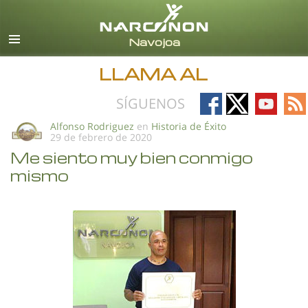
Español
Todas las Regiones/Idiomas
LLAMA AL
Follow
Follow
Follow
Fo
SÍGUENOS
on
on
on
on
Alfonso Rodriguez
en
Historia de Éxito
29 de febrero de 2020
Facebook
X
YouTub
RS
Me siento muy bien conmigo
mismo