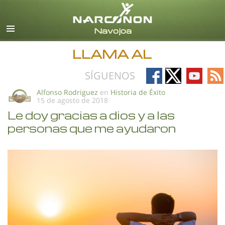
Español
Todas las Regiones/Idiomas
LLAMA AL
Follow
Follow
Follow
Fo
SÍGUENOS
on
on
on
on
Alfonso Rodriguez
en
Historia de Éxito
15 de agosto de 2018
Facebook
X
YouTub
RS
Le doy gracias a dios y a las
personas que me ayudaron