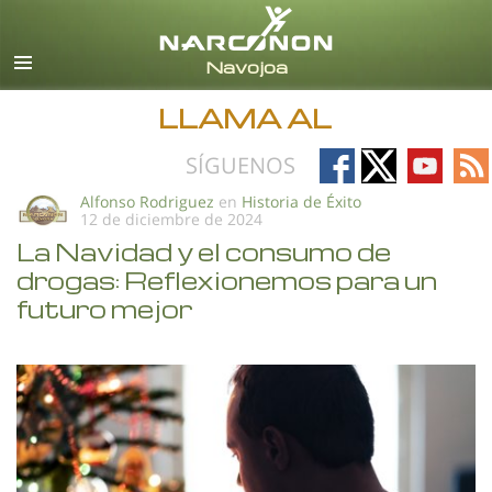
Español
Todas las Regiones/Idiomas
LLAMA AL
Follow
Follow
Follow
Fo
SÍGUENOS
on
on
on
on
Alfonso Rodriguez
en
Historia de Éxito
12 de diciembre de 2024
Facebook
X
YouTub
RS
La Navidad y el consumo de
drogas: Reflexionemos para un
futuro mejor