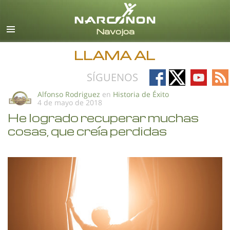
Español
Todas las Regiones/Idiomas
LLAMA AL
Follow
Follow
Follow
Fo
SÍGUENOS
on
on
on
on
Alfonso Rodriguez
en
Historia de Éxito
4 de mayo de 2018
Facebook
X
YouTub
RS
He logrado recuperar muchas
cosas, que creía perdidas