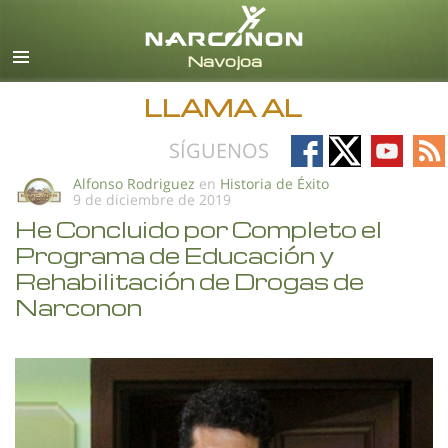
Español
Todas las Regiones/Idiomas
LLAMA AL
Follow
Follow
Follow
Fo
SÍGUENOS
on
on
on
on
Alfonso Rodriguez
en
Historia de Éxito
9 de diciembre de 2019
Facebook
X
YouTub
RS
He Concluido por Completo el
Programa de Educación y
Rehabilitación de Drogas de
Narconon