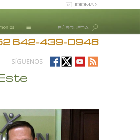
IDIOMA
Español
imonios
BÚSQUEDA
Todas las Regiones/Idiomas
52 642-439-0948
Información de Abuso de
drogas
Blog
Follow
Follow
Follow
Follow
SÍGUENOS
L. Ronald Hubbard
on
on
on
on
Este
Facebook
X
YouTube
RSS