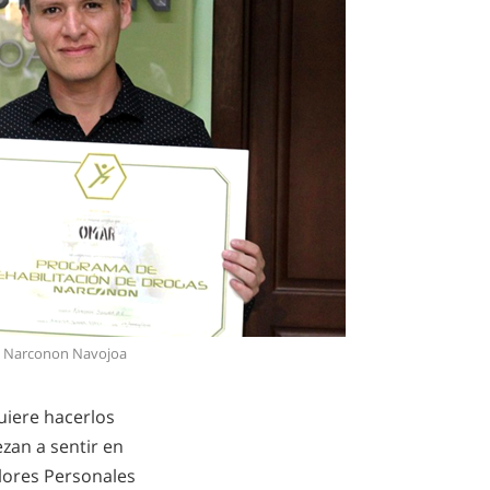
de Narconon Navojoa
uiere hacerlos
zan a sentir en
alores Personales