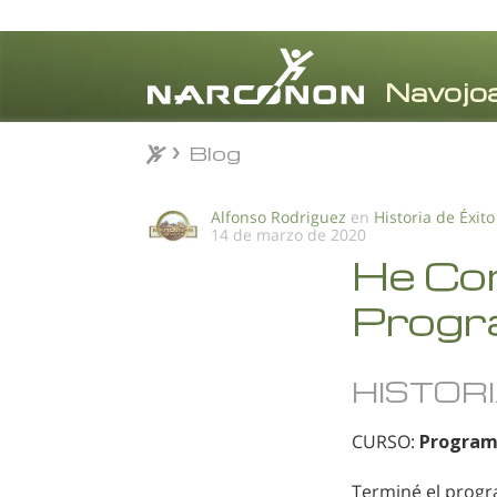
Blog
Blog
⨯
Alfonso Rodriguez
en
Historia de Éxito
14 de marzo de 2020
He Co
Progr
HISTORI
CURSO:
Program
Terminé el progr