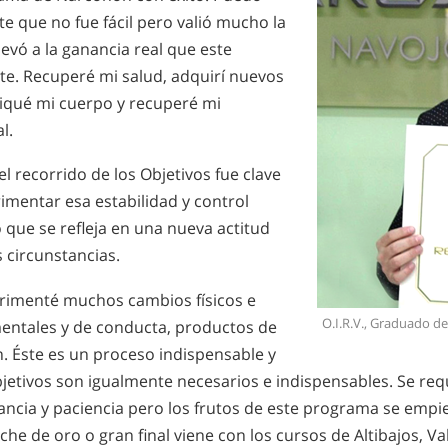
e que no fue fácil pero valió mucho la
evó a la ganancia real que este
. Recuperé mi salud, adquirí nuevos
xiqué mi cuerpo y recuperé mi
l.
el recorrido de los Objetivos fue clave
imentar esa estabilidad y control
 que se refleja en una nueva actitud
s circunstancias.
erimenté muchos cambios físicos e
O.I.R.V., Graduado 
mentales y de conducta, productos de
n. Éste es un proceso indispensable y
jetivos son igualmente necesarios e indispensables. Se req
ancia y paciencia pero los frutos de este programa se empie
oche de oro o gran final viene con los cursos de Altibajos, V