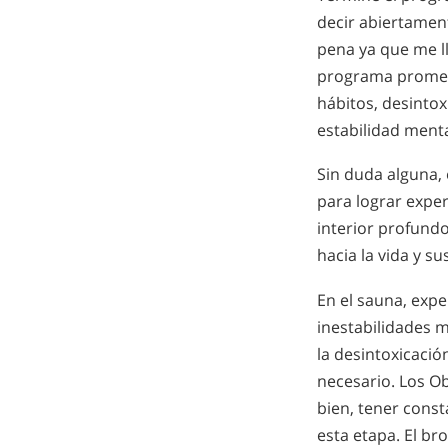
decir abiertament
pena ya que me ll
programa promete
hábitos, desinto
estabilidad menta
Sin duda alguna, 
para lograr exper
interior profundo
hacia la vida y su
En el sauna, exp
inestabilidades 
la desintoxicació
necesario. Los Ob
bien, tener const
esta etapa. El br