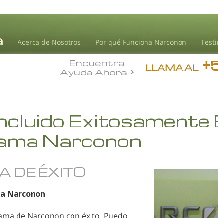
Acerca de Nosotros
Por qué Funciona Narconon
Test
+
Encuentra
LLAMA AL
Ayuda Ahora
ncluido Exitosamente 
ama Narconon
A DE ÉXITO
a Narconon
ama de Narconon con éxito. Puedo