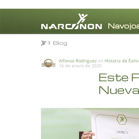
Blog
Blog
⨯
Alfonso Rodriguez
en
Historia de Éxito
16 de enero de 2020
Este 
Nueva