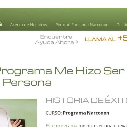
Acerca de Nosotros
Por qué Funciona Narconon
Test
+
Encuentra
LLAMA AL
Ayuda Ahora
Programa Me Hizo Ser
 Persona
HISTORIA DE ÉXI
CURSO:
Programa Narconon
Este programa
me hizo ser una nueva