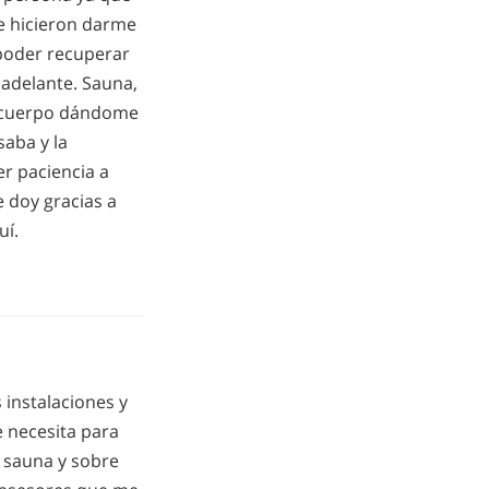
e hicieron darme
 poder recuperar
 adelante. Sauna,
mi cuerpo dándome
saba y la
r paciencia a
e doy gracias a
uí.
 instalaciones y
e necesita para
 sauna y sobre