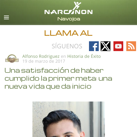
Español
Todas las Regiones/Idiomas
LLAMA AL
Follow
Follow
Follow
Fo
SÍGUENOS
on
on
on
on
Alfonso Rodriguez
en
Historia de Éxito
19 de marzo de 2017
Facebook
X
YouTub
RS
Una satisfacción de haber
cumplido la primer meta: una
nueva vida que da inicio