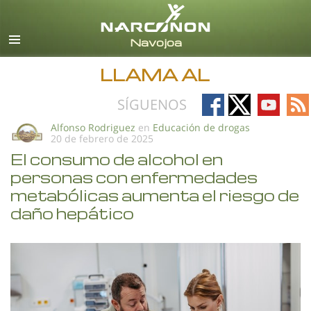
Español
Todas las Regiones/Idiomas
LLAMA AL
Follow
Follow
Follow
Fo
SÍGUENOS
on
on
on
on
Alfonso Rodriguez
en
Educación de drogas
20 de febrero de 2025
Facebook
X
YouTub
RS
El consumo de alcohol en
personas con enfermedades
metabólicas aumenta el riesgo de
daño hepático