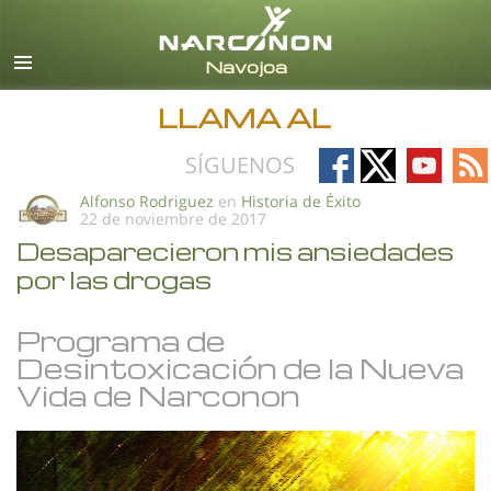
Español
Todas las Regiones/Idiomas
LLAMA AL
Follow
Follow
Follow
Fo
SÍGUENOS
on
on
on
on
Alfonso Rodriguez
en
Historia de Éxito
22 de noviembre de 2017
Facebook
X
YouTub
RS
Desaparecieron mis ansiedades
por las drogas
Programa de
Desintoxicación de la Nueva
Vida de Narconon