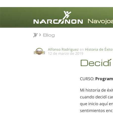
Blog
Blog
⨯
Alfonso Rodriguez
en
Historia de Éxito
12 de marzo de 2019
Decidí
CURSO:
Program
Mi historia de éx
cuando decidí ca
que inicio aquí
sentimientos enc