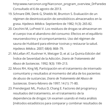
http:www.narconon.org/Narconon_program_overview_DrParedes.
Consultado el 6 de agosto de 2013.
Schnare DW, Denk G, Shields M, Brunton S. Evaluación de un
régimen de desintoxicación de xenobióticos almacenados en la
grasa.
Hipótesis Médica.
Septiembre de 1982; 9 (3): 265-82.
Cecchini M, LoPresti V. Los residuos de drogas se almacenan en
el cuerpo tras el abandono del consumo: Efectos en el equilibrio
neuroendocrino y el comportamiento. Uso del régimen de
sauna de Hubbard para eliminar toxinas y restaurar la salud.
Hipótesis Médica.
2007; 68(4): 868–79.
McLellan AT, Kushner H, Metzger D, et al. La Quinta Edición del
Índice de Severidad de la Adicción.
Diario de Tratamiento del
Abuso de Sustancias.
1992; 9(3): 199–213.
Moos RH, King MJ. Participación en el tratamiento de internado
comunitario y resultados al momento del alta de los pacientes
de abuso de sustancias.
Diario de Tratamiento del Abuso de
Sustancias.
Enero-febrero de 1997; 14 (1): 71-80.
Prendergast ML, Podus D, Chang E. Factores del programa y
resultados del tratamiento, en el tratamiento de la
dependencia de drogas: Un examen usando el meta análisis
[métodos estadísticos para comparar y combinar resultados de