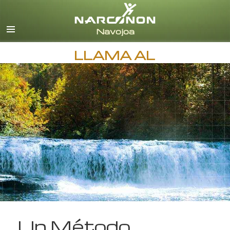
Español
Todas las Regiones/Idiomas
LLAMA AL
Un Método