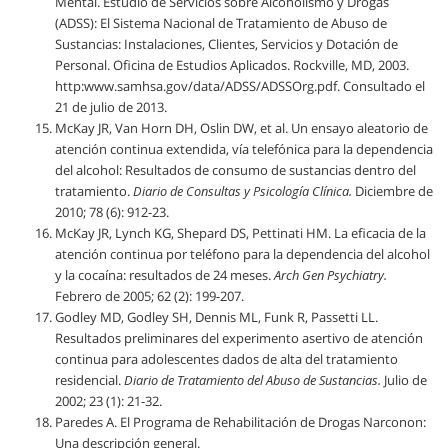
Mental. Estudio de Servicios sobre Alcoholismo y Drogas
(ADSS): El Sistema Nacional de Tratamiento de Abuso de
Sustancias: Instalaciones, Clientes, Servicios y Dotación de
Personal. Oficina de Estudios Aplicados. Rockville, MD, 2003.
http:www.samhsa.gov/data/ADSS/ADSSOrg.pdf. Consultado el
21 de julio de 2013.
McKay JR, Van Horn DH, Oslin DW, et al. Un ensayo aleatorio de
atención continua extendida, vía telefónica para la dependencia
del alcohol: Resultados de consumo de sustancias dentro del
tratamiento.
Diario de Consultas y Psicología Clínica.
Diciembre de
2010; 78 (6): 912-23.
McKay JR, Lynch KG, Shepard DS, Pettinati HM. La eficacia de la
atención continua por teléfono para la dependencia del alcohol
y la cocaína: resultados de 24 meses.
Arch Gen Psychiatry.
Febrero de 2005; 62 (2): 199-207.
Godley MD, Godley SH, Dennis ML, Funk R, Passetti LL.
Resultados preliminares del experimento asertivo de atención
continua para adolescentes dados de alta del tratamiento
residencial.
Diario de Tratamiento del Abuso de Sustancias.
Julio de
2002; 23 (1): 21-32.
Paredes A. El Programa de Rehabilitación de Drogas Narconon:
Una descripción general.