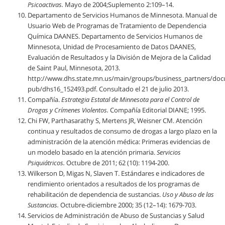
Psicoactivas.
Mayo de 2004;Suplemento 2:109–14.
Departamento de Servicios Humanos de Minnesota. Manual de
Usuario Web de Programas de Tratamiento de Dependencia
Química DAANES. Departamento de Servicios Humanos de
Minnesota, Unidad de Procesamiento de Datos DAANES,
Evaluación de Resultados y la División de Mejora de la Calidad
de Saint Paul, Minnesota, 2013.
http://www.dhs.state.mn.us/main/groups/business_partners/doc
pub/dhs16_152493.pdf. Consultado el 21 de julio 2013.
Compañía.
Estrategia Estatal de Minnesota para el Control de
Drogas y Crímenes Violentos.
Compañía Editorial DIANE; 1995.
Chi FW, Parthasarathy S, Mertens JR, Weisner CM. Atención
continua y resultados de consumo de drogas a largo plazo en la
administración de la atención médica: Primeras evidencias de
un modelo basado en la atención primaria.
Servicios
Psiquiátricos.
Octubre de 2011; 62 (10): 1194-200.
Wilkerson D, Migas N, Slaven T. Estándares e indicadores de
rendimiento orientados a resultados de los programas de
rehabilitación de dependencia de sustancias.
Uso y Abuso de las
Sustancias.
Octubre-diciembre 2000; 35 (12–14): 1679-703.
Servicios de Administración de Abuso de Sustancias y Salud