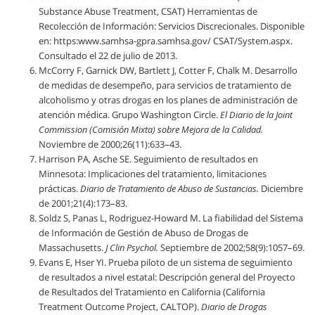
Substance Abuse Treatment, CSAT) Herramientas de
Recolección de Información: Servicios Discrecionales. Disponible
en: https:www.samhsa-gpra.samhsa.gov/ CSAT/System.aspx.
Consultado el 22 de julio de 2013.
McCorry F, Garnick DW, Bartlett J, Cotter F, Chalk M. Desarrollo
de medidas de desempeño, para servicios de tratamiento de
alcoholismo y otras drogas en los planes de administración de
atención médica. Grupo Washington Circle.
El Diario de la Joint
Commission (Comisión Mixta) sobre Mejora de la Calidad.
Noviembre de 2000;26(11):633–43.
Harrison PA, Asche SE. Seguimiento de resultados en
Minnesota: Implicaciones del tratamiento, limitaciones
prácticas.
Diario de Tratamiento de Abuso de Sustancias.
Diciembre
de 2001;21(4):173–83.
Soldz S, Panas L, Rodriguez-Howard M. La fiabilidad del Sistema
de Información de Gestión de Abuso de Drogas de
Massachusetts.
J Clin Psychol.
Septiembre de 2002;58(9):1057–69.
Evans E, Hser YI. Prueba piloto de un sistema de seguimiento
de resultados a nivel estatal: Descripción general del Proyecto
de Resultados del Tratamiento en California (California
Treatment Outcome Project, CALTOP).
Diario de Drogas