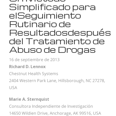
Simplificado para
el
Seguimiento
Rutinario de
Resultados
después
del Tratamiento de
Abuso de Drogas
16 de septiembre de 2013
Richard D. Lennox
Chestnut Health Systems
2404 Western Park Lane, Hillsborough, NC 27278,
USA
Marie A. Sternquist
Consultora Independiente de Investigación
14650 Wildien Drive, Anchorage, AK 99516, USA