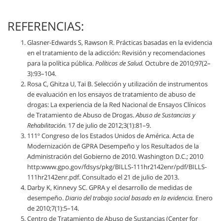
REFERENCIAS:
Glasner-Edwards S, Rawson R. Prácticas basadas en la evidencia
en el tratamiento de la adicción: Revisión y recomendaciones
para la política pública.
Políticas de Salud.
Octubre de 2010;97(2–
3):93–104.
Rosa C, Ghitza U, Tai B. Selección y utilización de instrumentos
de evaluación en los ensayos de tratamiento de abuso de
drogas: La experiencia de la Red Nacional de Ensayos Clínicos
de Tratamiento de Abuso de Drogas.
Abuso de Sustancias y
Rehabilitación.
17 de julio de 2012;3(1):81–9.
111º Congreso de los Estados Unidos de América. Acta de
Modernización de GPRA Desempeño y los Resultados de la
Administración del Gobierno de 2010. Washington D.C.; 2010
http:www.gpo.gov/fdsys/pkg/BILLS-111hr2142enr/pdf/BILLS-
111hr2142enr.pdf. Consultado el 21 de julio de 2013.
Darby K, Kinnevy SC. GPRA y el desarrollo de medidas de
desempeño.
Diario del trabajo social basado en la evidencia.
Enero
de 2010;7(1):5–14.
Centro de Tratamiento de Abuso de Sustancias (Center for