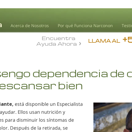
Acerca de Nosotros
Por qué Funciona Narconon
Test
+
Encuentra
LLAMA AL
Ayuda Ahora
tengo dependencia de 
escansar bien
iante,
está disponible un Especialista
ayudar. Ellos usan nutrición y
es para disminuir los síntomas de
or. Después de la retirada, se