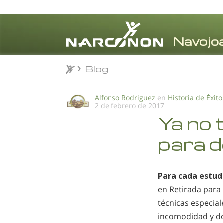
Blog
Blog
⨯
Alfonso Rodriguez
en
Historia de Éxito
2 de febrero de 2017
Ya no 
para d
Para cada estud
en Retirada para 
técnicas especial
incomodidad y dol