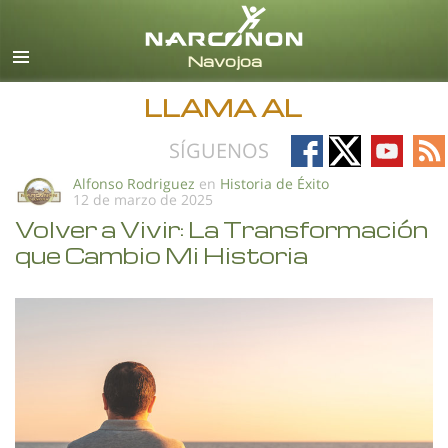
Español
Todas las Regiones/Idiomas
LLAMA AL
Follow
Follow
Follow
Fo
SÍGUENOS
on
on
on
on
Alfonso Rodriguez
en
Historia de Éxito
12 de marzo de 2025
Facebook
X
YouTub
RS
Volver a Vivir: La Transformación
que Cambio Mi Historia