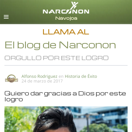
Español
Todas las Regiones/Idiomas
LLAMA AL
El blog de Narconon
ORGULLO POR ESTE LOGRO
Alfonso Rodriguez
en
Historia de Éxito
24 de marzo de 2017
Quiero dar gracias a Dios por este
logro