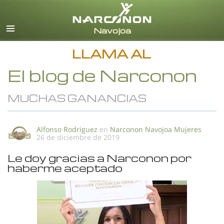
Español
Todas las Regiones/Idiomas
LLAMA AL
El blog de Narconon
MUCHAS GANANCIAS
Alfonso Rodriguez
en
Narconon Navojoa Mujeres
26 de diciembre de 2019
Le doy gracias a Narconon por
haberme aceptado