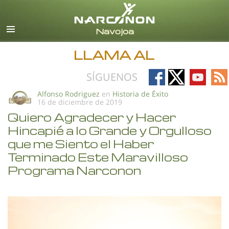
Español
Todas las Regiones/Idiomas
LLAMA AL
Follow
Follow
Follow
Fo
SÍGUENOS
on
on
on
on
Alfonso Rodriguez
en
Historia de Éxito
16 de diciembre de 2019
Facebook
X
YouTub
RS
Quiero Agradecer y Hacer
Hincapié a lo Grande y Orgulloso
que me Siento el Haber
Terminado Este Maravilloso
Programa Narconon