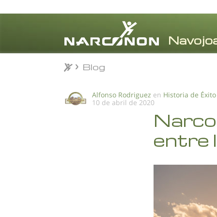
Blog
Blog
⨯
Alfonso Rodriguez
en
Historia de Éxito
10 de abril de 2020
Narcon
entre 