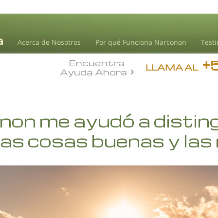
Acerca de Nosotros
Por qué Funciona Narconon
Test
+
Encuentra
LLAMA AL
Ayuda Ahora
on me ayudó a disting
las cosas buenas y las