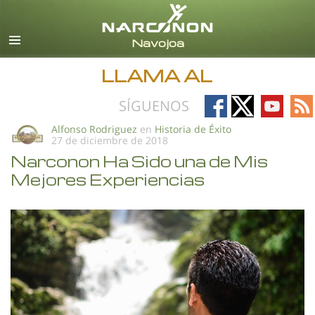
Español
Todas las Regiones/Idiomas
LLAMA AL
Follow
Follow
Follow
Fo
SÍGUENOS
on
on
on
on
Alfonso Rodriguez
en
Historia de Éxito
27 de diciembre de 2018
Facebook
X
YouTub
RS
Narconon Ha Sido una de Mis
Mejores Experiencias