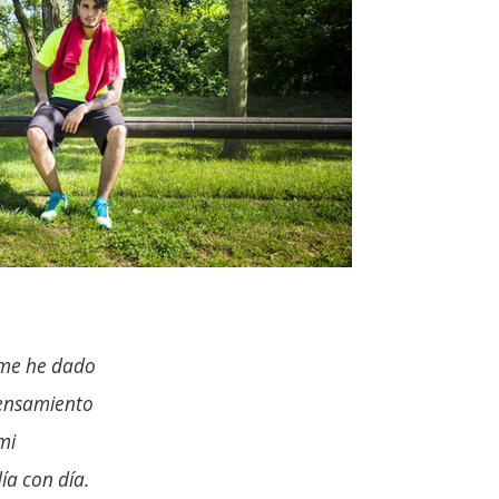
 me he dado
ensamiento
mi
ía con día.