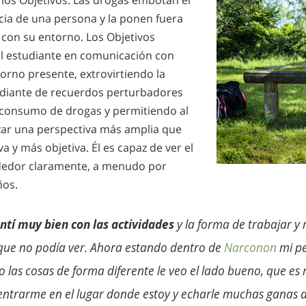
los Objetivos. Las drogas embotan el
cia de una persona y la ponen fuera
con su entorno. Los Objetivos
l estudiante en comunicación con
torno presente, extrovirtiendo la
udiante de recuerdos perturbadores
 consumo de drogas y permitiendo al
zar una perspectiva más amplia que
a y más objetiva. Él es capaz de ver el
dedor claramente, a menudo por
ños.
ntí muy bien con las actividades
y la forma de trabajar y
que no podía ver. Ahora estando dentro de
Narconon
mi p
las cosas de forma diferente le veo el lado bueno, que es 
entrarme en el lugar donde estoy y echarle muchas ganas d