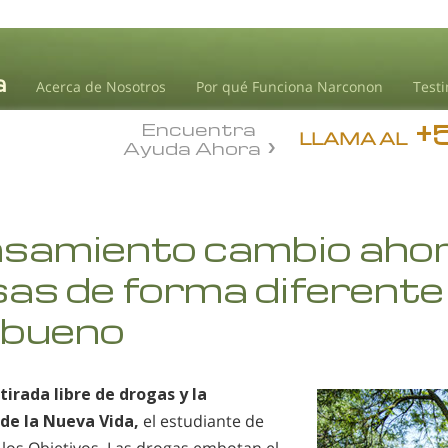
Acerca de Nosotros
Por qué Funciona Narconon
Test
+
Encuentra
LLAMA AL
Ayuda Ahora
nsamiento cambio ahor
sas de forma diferente 
o bueno
tirada libre de drogas y la
de la Nueva Vida,
el estudiante de