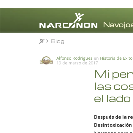
Blog
Blog
⨯
Alfonso Rodriguez
en
Historia de Éxito
19 de marzo de 2017
Mi pe
las co
el lad
Después de la re
Desintoxicación 