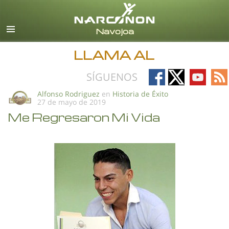
Español
Todas las Regiones/Idiomas
LLAMA AL
Follow
Follow
Follow
Fo
SÍGUENOS
on
on
on
on
Alfonso Rodriguez
en
Historia de Éxito
27 de mayo de 2019
Facebook
X
YouTub
RS
Me Regresaron Mi Vida