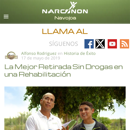
Español
Todas las Regiones/Idiomas
LLAMA AL
Follow
Follow
Follow
Fo
SÍGUENOS
on
on
on
on
Alfonso Rodriguez
en
Historia de Éxito
17 de mayo de 2019
Facebook
X
YouTub
RS
La Mejor Retirada Sin Drogas en
una Rehabilitación