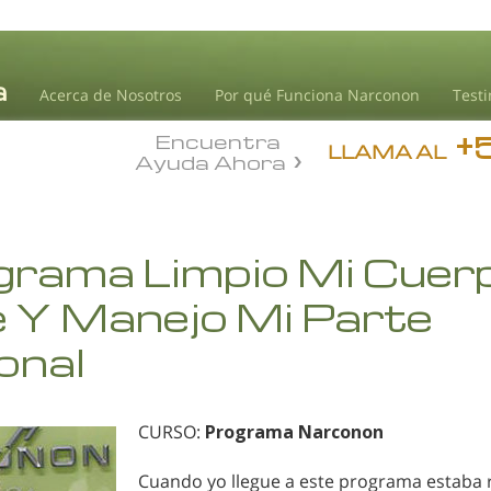
Acerca de Nosotros
Por qué Funciona Narconon
Test
+
Encuentra
LLAMA AL
Ayuda Ahora
grama Limpio Mi Cuerp
 Y Manejo Mi Parte
onal
CURSO:
Programa Narconon
Cuando yo llegue a este programa estaba