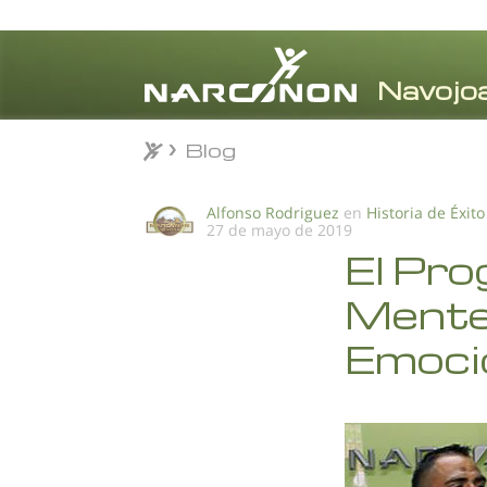
Blog
Blog
⨯
Alfonso Rodriguez
en
Historia de Éxito
27 de mayo de 2019
El Pro
Mente
Emoci