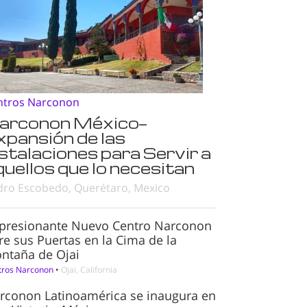
ntros Narconon
arconon México—
xpansión de las
nstalaciones para Servir a
quellos que lo necesitan
dro Escobedo, Querétaro, Mexico
presionante Nuevo Centro Narconon
re sus Puertas en la Cima de la
ntaña de Ojai
tros Narconon
•
Ojai, California
rconon Latinoamérica se inaugura en