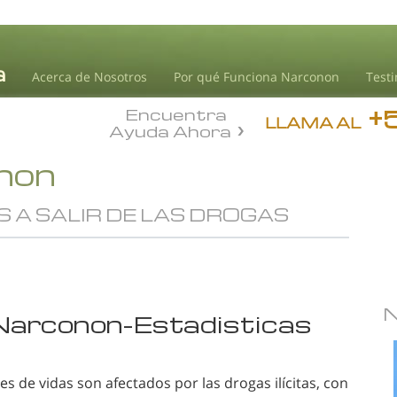
Acerca de Nosotros
Por qué Funciona Narconon
Test
+
Encuentra
LLAMA AL
Ayuda Ahora
onon
A SALIR DE LAS DROGAS
 Narconon-Estadisticas
es de vidas son afectados por las drogas ilícitas, con