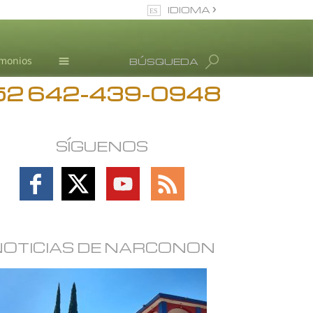
IDIOMA
Español
imonios
BÚSQUEDA
Todas las Regiones/Idiomas
52 642-439-0948
Información de Abuso de
drogas
Blog
SÍGUENOS
L. Ronald Hubbard
Follow
Follow
Follow
Follow
on
on
on
on
Facebook
X
YouTube
RSS
NOTICIAS DE NARCONON