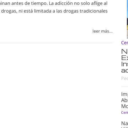
an antes de tiempo. La adicción no solo aflige al
s drogas, ni está limitada a las drogas tradicionales
leer más...
Ce
N
E
I
a
Pe
Im
Ab
Mo
Cen
Na